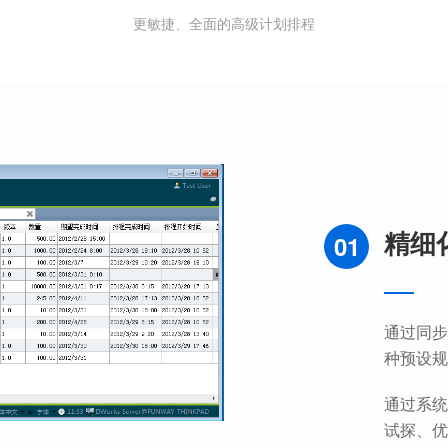
更敏捷、全面的高级计划排程
精细
01
通过同步
种预设规
通过系统
试探、优