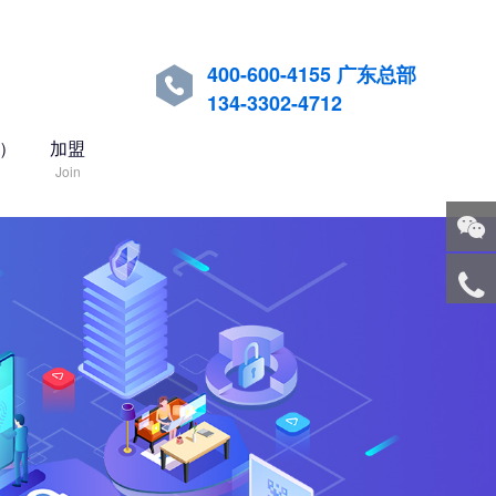
400-600-4155 广东总部

134-3302-4712
国）
加盟
Join
关注
微信
服务
热线
回到
顶部