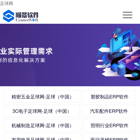
足球网
精密五金足球网-足球（中国）
塑胶制品ERP软件
3C电子足球网-足球（中国）
汽车配件ERP软件
机械制造足球网-足球（中国）
照明行业ERP软件
家用电器足球网-足球（中国）
医疗器械ERP软件