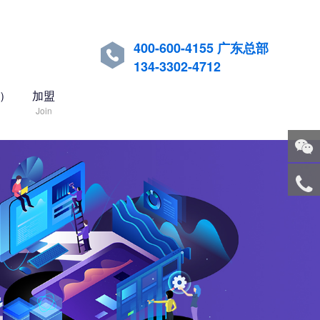
400-600-4155 广东总部

134-3302-4712
国）
加盟
Join
关注
微信
服务
热线
回到
顶部