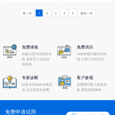
了生产的全过程，很繁琐，这
涉及企业内部各部门、各环
也就决定了车间管理必定会困
节，困难多，战线长。在这个
第一页
1
2
3
4
5
最后一页
难重重。那么企业ERP管理系
过程中，强有力的组织保障是
统要怎样做好车间管...
项目实施成功的关键...
免费体验
免费演示
匹配与贵司高度契合
与销售顾问预约时间
的 系统导入信息真
我 们登门为您演示
实体验
专家诊断
客户参观
20多年经验的专家提
免费预约客户参观亲
供 企业信息化诊断
临 系统现场体验
免费申请试用