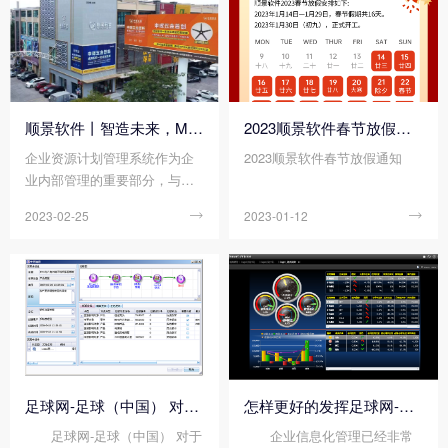
技为其实现数字化工厂系统的
自坚峰新材料、日之升、银禧
迭代升级。借助顺景团队近二
科技、科聚孚、横店得邦、瑞
十年专研制造业数字化管理所
堂塑料等单位的企业的代表齐
积淀的能力和经验，这次的数
聚一堂，就数字化工厂建设的
字化升级将帮助涂亿科技建立
发展趋势、顶层设计和应用案
从订单到出货、从原料到产
例进行了深入探讨，旨在为塑
顺景软件丨智造未来，MES数字化赋能制造业变革重生！
2023顺景软件春节放假通知
品，全程数字化管理，实现全
料改性行业数字化转型注入新
企业资源计划管理系统作为企
2023顺景软件春节放假通知
链条信息及时交互、数据准确
动力。
业内部管理的重要部分，与智
透明，构建全方位的数字化企
能数字化技术融合创新，是现
业管理平台。
2023-02-25

2023-01-12

代企业管理必然趋势。为进一
步深化企业管理资源转型成
果、降低管理成本，申晖五金
携手顺景软件科技开启企业资
源管理数字化升级之旅。
足球网-足球（中国） 对企业的意义
怎样更好的发挥足球网-足球（中国） 优势?
足球网-足球（中国） 对于
企业信息化管理已经非常