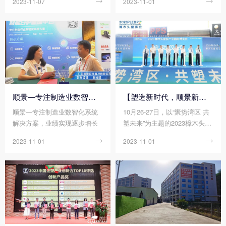
2023-11-07

2023-11-01

点支撑起汽车、家电、电子电
气等多个领域轻量化、绿色
化、高端化的发展进程。众所
周知，单一合成树脂一般无法
单独使用，需要进行各种改性
处理，以获得更加优异均衡的
性能，才能真正满足使用要
求。在材料界，没有十全十美
的塑料制品，但有不断追求性
顺景—专注制造业数智化系统解决方案，业绩实现逐步增长
【塑造新时代，顺景新制造】祝贺2023樟木头塑博会圆满落幕!
能完美的配方设计，不经改性
顺景—专注制造业数智化系统
10月26-27日，以“聚势湾区 共
的塑料，注定难堪大用，不会
解决方案，业绩实现逐步增长
塑未来”为主题的2023樟木头塑
是靠谱的产品和商品，作为承
胶产业国际博览会正式拉开帷
接上游合成树脂和下游具体应
2023-11-01

2023-11-01

幕!
用的改性塑料行业，其重要性
自然不言而喻。