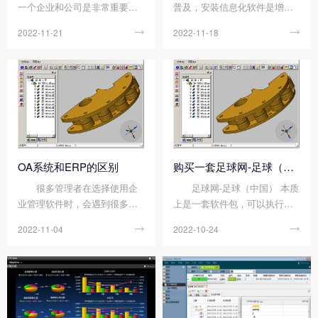
一个企业和公司是非常重要的
普及，安装信息化软件是增强
系统，ERP不仅仅是一个软件
企业自身竞争力的一种重要手
2022-11-21

2022-11-18

更重要的是一个管理思想，它
段，那么，企业该如何展开信
实现了企业内部资源和企业相
息化管理建设呢?要搞信息化，
关的外部资源的整合。足球网-
很多企业首先会想到ERP，作
足球（中国） 对企业的意义是
为一种系统化的管理思想和先
什么?以下是顺景ERP软件小编
进的管理模式，建立...
的分享。 从...
OA系统和ERP的区别
购买一套足球网-足球（中国） 需要投入哪些?
很多管理者在选择使用企
足球网-足球（中国） 本质
业管理软件时，会遇到很多种
上是一套软件包，可以执行会
类型的软件，特别是OA系统和
计，产品计划和开发，制造，
2022-11-04

2022-10-24

足球网-足球（中国） 总是会搞
库存管理，销售管理，人力资
混淆。下面顺景ERP软件小编
源和其他业务任务。很多人选
来说说OA系统和ERP的区别。
择足球网-足球（中国） 时关心
OA系统和ERP的区别如
的就是成本的问题，下面顺景E
下： 含义不同： OA指
RP软件小编来说说购买一套足
Office A...
球网-足球（中国） 需要投入...