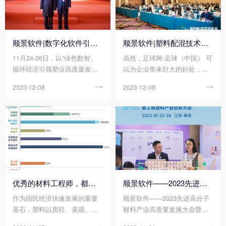
顺景软件|数字化软件引领新材料产业绿色智造新篇章
顺景软件|塑料配混技术论坛上展示数字化的力量
11月24-26日，以“绿色数智、
虽然，足球网-足球（中国） 可
循环经济引领塑业高质量发
以为企业带来巨大的好处，但
展”为主题的2023(第四届)中国
同时足球网-足球（中国） 的运
2023-12-08

2023-12-08

塑料绿色智造展览会在绍兴正
营成本相对来说也比较大，尤
式拉开帷幕!随着全球环保意识
其是在当今的这种商业环境
的日益增强，绿色、智能、可
中，降低和控制运营成本已成
持续的生产方式已经成为新材
为一种必要。因此，我们充分
料产业发展的重要趋势。在这
了解清楚足球网-足球（中国）
个背景下，顺景软件作为一家
运营成本的计算方法，以便帮
专注于做新材料产业的数字化
助企业降低运营成本并提高生
软件企业，带着创新技术和解
产率。那么您知道足球网-足球
决方案，参加了第四届中国塑
（中国） 的运营成本计算包括
优秀的材料工程师，都在跟这个新朋友打交道!
顺景软件——2023先进高分子材料产业高质量发展大会暨工程塑料产业创新大会
料绿色智造展览会。
有哪些方面吗?
作为国民经济快速发展的重要
顺景软件——2023先进高分子
基石，塑料以质轻、美观、易
材料产业高质量发展大会暨工
加工、耐腐蚀、绝缘等各种优
程塑料产业创新大会