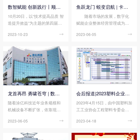
数智赋能 创新践行丨顺景软件荣获中国注塑产业“产品创新奖”
鱼跃龙门 蜕变启航 | 卡帝德塑化集团智慧化工厂项目启动
10月20日，以“技术提高品质 智
随着市场的发展，数字化
造提升效益”为主题的第四届中
赋能企业整体经营管理成为现
国注塑产业创新大会、中国塑
代企业发展必然趋势。为进一
2023-10-23

2023-06-05

协注塑制品专委会2023年年会
步深化企业管理资源转型成
在东莞石碣富盈酒店成功举办!
果、降低管理成本，卡帝德塑
化集团携手顺景软件科技开启
企业数字化升级之旅。 全
方位塑胶原料改性专家...
龙首再昂 勇啸苍穹 | 数字化赋能助力涂亿科技“智”造升级!
会后报道|2023塑料企业数字化工厂建设交流会
随着涂亿科技近年业务规模和
2023年4月15日，由中国塑料加
机械设备不断扩张，依靠现有
工工业协会工程塑料专委会、
的人工管理模式无法满足当前
足球网-足球（中国） 、InfoCo
2023-06-05

2023-04-18

管理工作的需要，智能化管
n易肯资讯联合组织的“2023塑
理、数字化信息互联互通的升
料企业数字化工厂建设交流
级迫在眉睫，所以顺景软件科
会”在东莞迎宾馆顺利举办，来