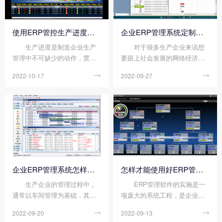
使用ERP管控生产进度的方法
企业ERP管理系统定制价格高吗?有哪些功能?
生产进度是制造企业生产
对于很多生产企业来说想
管理中不可缺少的动作，贯穿
要跟上社会发展的网络经济浪
于企业生产制造的整个流程。
潮就需要对自身的管理和生产
2022-10-17

2022-09-27

做好生产进度管理，可以确保
不断创新和完善，企业ERP管
产品从原料进厂到出厂交付，
理系统定制能够根据企业自身
做到高效可控，保质保量。下
的生产管理优势来对系统功能
面顺景ERP软件小编来说说使
进行定制服务，最大程度的满
用ERP管控生产进度的...
足企业对网络管理软...
企业ERP管理系统怎样做好车间管理?
怎样才能使用好ERP管理软件?
生产企业的管理过程中，
ERP管理软件的实施是一
通常以车间管理为基础，其中
项庞大的系统工程，是企业管
车间管理涉及到生产的下达、
理在原有基础上的改造与升
2022-09-20

2022-09-13

派工、汇报等流程，几乎包含
华，是企业管理的“二次革命”，