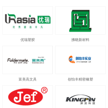
优瑞塑胶
拂晓新材料
富美高文具
创怡丰精密橡塑