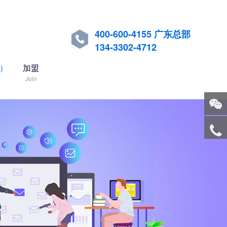
400-600-4155 广东总部

134-3302-4712
国）
加盟
Join
关注
微信
服务
热线
回到
顶部