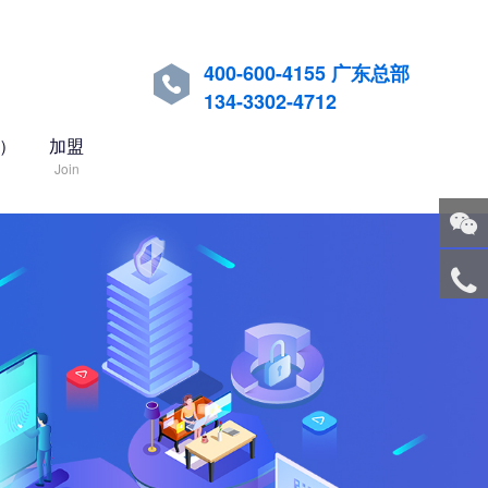
400-600-4155 广东总部

134-3302-4712
国）
加盟
Join
关注
微信
服务
热线
回到
顶部