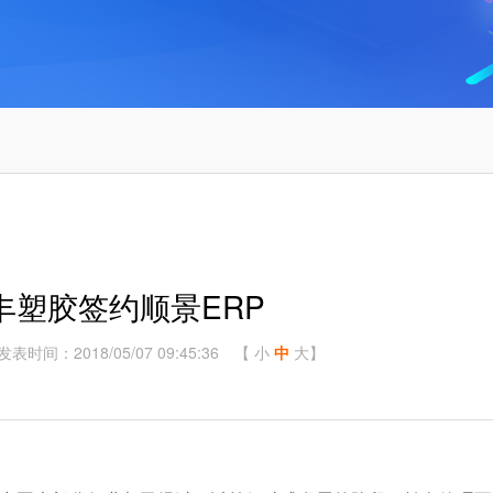
丰塑胶签约顺景ERP
发表时间：2018/05/07 09:45:36
【
小
中
大
】