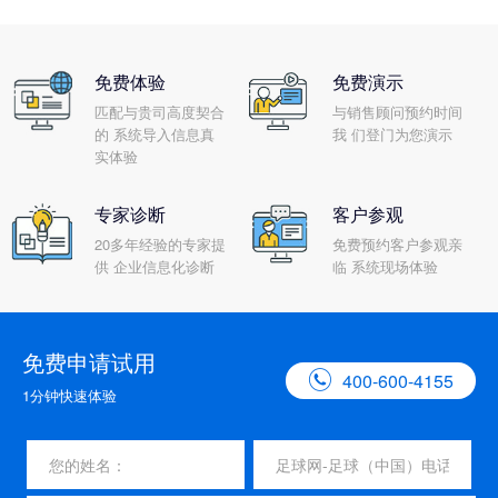
免费体验
免费演示
匹配与贵司高度契合
与销售顾问预约时间
的 系统导入信息真
我 们登门为您演示
实体验
专家诊断
客户参观
20多年经验的专家提
免费预约客户参观亲
供 企业信息化诊断
临 系统现场体验
免费申请试用

400-600-4155
1分钟快速体验