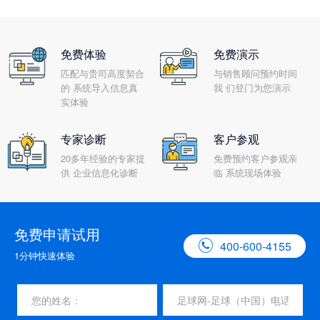
免费体验
免费演示
匹配与贵司高度契合
与销售顾问预约时间
的 系统导入信息真
我 们登门为您演示
实体验
专家诊断
客户参观
20多年经验的专家提
免费预约客户参观亲
供 企业信息化诊断
临 系统现场体验
免费申请试用

400-600-4155
1分钟快速体验