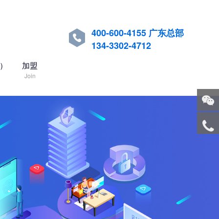
400-600-4155 广东总部

134-3302-4712
国）
加盟
Join
关注
微信
服务
热线
回到
顶部