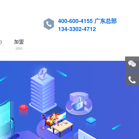
400-600-4155 广东总部

134-3302-4712
国）
加盟
Join
关注
微信
服务
热线
回到
顶部