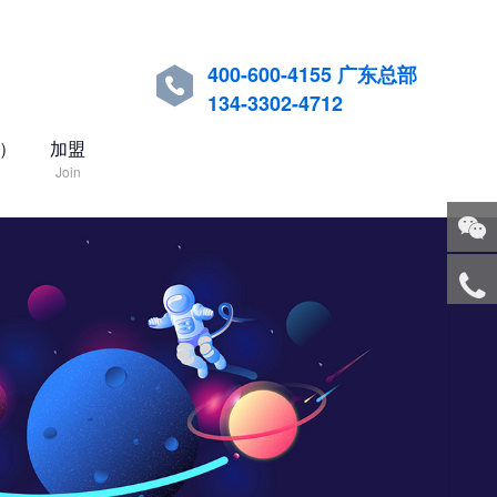
400-600-4155 广东总部

134-3302-4712
国）
加盟
Join
关注
微信
服务
热线
回到
顶部