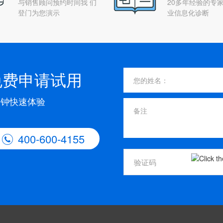
与销售顾问预约时间我 们
20多年经验的专家
登门为您演示
业信息化诊断
免费申请试用
分钟快速体验
400-600-4155
