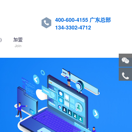
400-600-4155 广东总部

134-3302-4712
国）
加盟
Join
关注
微信
服务
热线
回到
顶部