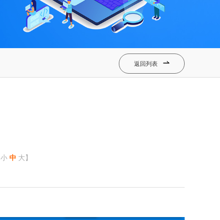
返回列表

【
小
中
大
】