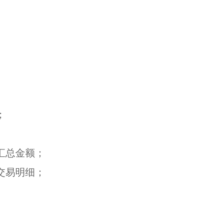
；
汇总金额；
交易明细；